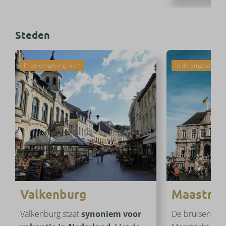
Steden
In de omgeving: 4km
In de omgeving: 
Valkenburg
Maastric
Valkenburg staat
synoniem voor
De bruisende u