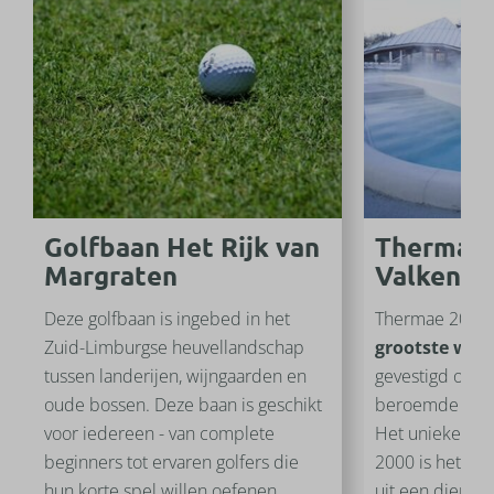
Golfbaan Het Rijk van
Thermae
Margraten
Valkenbu
Deze golfbaan is ingebed in het
Thermae 2000 
Zuid-Limburgse heuvellandschap
grootste wel
tussen landerijen, wijngaarden en
gevestigd op 6
oude bossen. Deze baan is geschikt
beroemde Caub
voor iedereen - van complete
Het unieke as
beginners tot ervaren golfers die
2000 is het th
hun korte spel willen oefenen.
uit een diepte