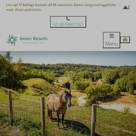
Let op! U belegt buiten AFM-toezicht. Geen vergunningplicht
voor deze activiteit.
+31 (0) 434071321
Menu