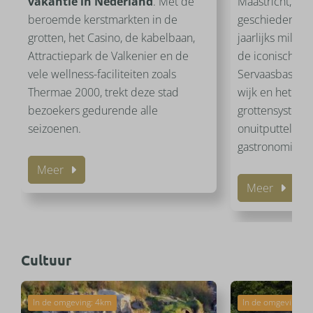
vakantie in Nederland
. Met de
Maastricht, met
beroemde kerstmarkten in de
geschiedenis va
grotten, het Casino, de kabelbaan,
jaarlijks miljo
Attractiepark de Valkenier en de
de iconische Vr
vele wellness-faciliteiten zoals
Servaasbasiliek
Thermae 2000, trekt deze stad
wijk en het on
bezoekers gedurende alle
grottensysteem
seizoenen.
onuitputtelijke
gastronomie en
Meer
Meer
Cultuur
In de omgeving: 4km
In de omgeving: 