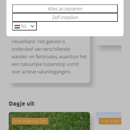
prachtig natuurgebied met oude
staan. Dit unie
Alles accepteren
bossen en glooiende weilanden.
vormt niet all
Zelf instellen
Wandelpaden leiden bezoekers
belevenis, maa
NL
langs de ruïne en bieden
deuren naar dr
spectaculaire uitzichten over het
culturen en ma
Heuvelland. Het gebied is
onderdeel van verschillende
wandel- en fietsroutes, waardoor het
een natuurlijke tussenstop vormt
voor actieve vakantiegangers.
Dagje uit
In de omgeving: 2km
In de omgeving: 