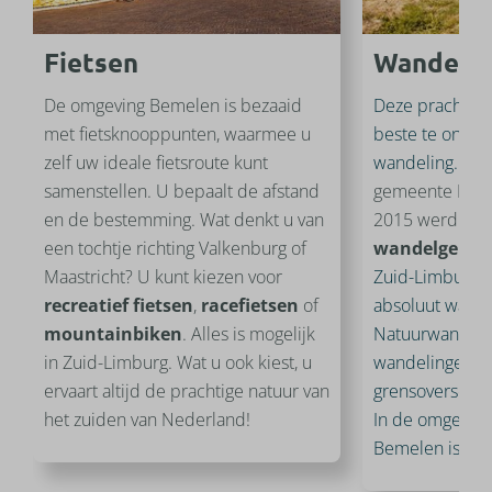
Fietsen
Wandele
De omgeving Bemelen is bezaaid
Deze prachtige
met fietsknooppunten, waarmee u
beste te ontde
zelf uw ideale fietsroute kunt
wandeling.
Bem
samenstellen. U bepaalt de afstand
gemeente Eijsd
en de bestemming. Wat denkt u van
2015 werd uitg
een tochtje richting Valkenburg of
wandelgemeen
Maastricht? U kunt kiezen voor
Zuid-Limburg s
recreatief
fietsen
,
racefietsen
of
absoluut wande
mountainbiken
. Alles is mogelijk
Natuurwandelin
in Zuid-Limburg. Wat u ook kiest, u
wandelingen, s
ervaart altijd de prachtige natuur van
grensoverschi
het zuiden van Nederland!
In de omgeving
Bemelen is dit 