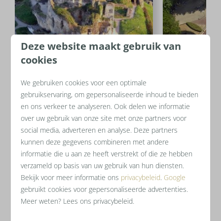
Deze website maakt gebruik van
cookies
We gebruiken cookies voor een optimale
gebruikservaring, om gepersonaliseerde inhoud te bieden
en ons verkeer te analyseren. Ook delen we informatie
Kasteelruïne
Drieland
over uw gebruik van onze site met onze partners voor
Fluweelengrot
social media, adverteren en analyse. Deze partners
Op slechts 20 
kunnen deze gegevens combineren met andere
De ruïne,
gelegen op een
Resort Mooi Be
informatie die u aan ze heeft verstrekt of die ze hebben
strategische heuvelrug in
Europa's mee
verzameld op basis van uw gebruik van hun diensten.
Valkenburg
, speelde eeuwenlang
locaties
: het 
Bekijk voor meer informatie ons
privacybeleid
.
Google
een belangrijke rol in de
raken Nederlan
gebruikt cookies voor gepersonaliseerde advertenties.
Meer weten? Lees ons privacybeleid.
verdediging van de regio. De
Duitsland elka
kasteelruïne ligt ingekapseld in een
letterlijk met é