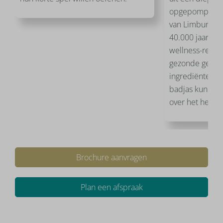
opgepompt uit
van Limburg, w
40.000 jaar hee
wellness-restau
gezonde gerech
ingrediënten, w
badjas kunnen 
over het heuve
Brochure aanvragen
Plan een afspraak