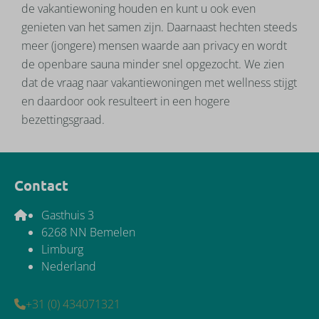
de vakantiewoning houden en kunt u ook even
genieten van het samen zijn. Daarnaast hechten steeds
meer (jongere) mensen waarde aan privacy en wordt
de openbare sauna minder snel opgezocht. We zien
dat de vraag naar vakantiewoningen met wellness stijgt
en daardoor ook resulteert in een hogere
bezettingsgraad.
Contact
Gasthuis 3
6268 NN Bemelen
Limburg
Nederland
+31 (0) 434071321