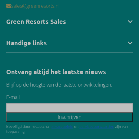
sales@greenresorts.nl
Green Resorts Sales
Handige links
Ontvang altijd het laatste nieuws
Blijf op de hoogte van de laatste ontwikkelingen.
E-mail
Inschrijven
Beveiligd door reCaptcha,
privacybeleid
en
servicevoorwaarden
zijn van
toepassing.