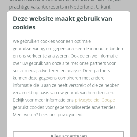
prachtige vakantieresorts in Nederland. U kunt
investeren in een wellness recreatiewoning voor eigen
Deze website maakt gebruik van
gebruik of voor (gedeeltelijke) verhuur. Wanneer u
cookies
kiest voor verhuur ontvangt u een
vast
nettorendement oplopend tot 9,4%.
Daarnaast
We gebruiken cookies voor een optimale
wordt u op het gebied van verhuur en onderhoud
gebruikservaring, om gepersonaliseerde inhoud te bieden
volledig ontzorgt door onze
professionele
en ons verkeer te analyseren. Ook delen we informatie
verhuurorganisatie
.
Zo werken wij samen met een
over uw gebruik van onze site met onze partners voor
gespecialiseerd online marketingbureau en diverse
social media, adverteren en analyse. Deze partners
touroperators om de zichtbaarheid van uw woning te
kunnen deze gegevens combineren met andere
informatie die u aan ze heeft verstrekt of die ze hebben
vergroten. Hierdoor is het voor ons mogelijk een
verzameld op basis van uw gebruik van hun diensten.
hogere bezettingsgraad na te streven en u een
Bekijk voor meer informatie ons
privacybeleid
.
Google
optimaal rendement te leveren. Zelf houdt u altijd
gebruikt cookies voor gepersonaliseerde advertenties.
controle en inzicht door ons online
Meer weten? Lees ons privacybeleid.
reserveringssysteem. Wilt u graag meer weten?
Alles accepteren