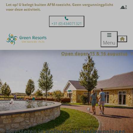
Let op! U belegt buiten AFM-toezicht. Geen vergunningplicht
voor deze activiteit.
+31 (0) 434071321
Menu
Open dagen 15 & 16 augustus
Investeren in wellness recreatiewoningen