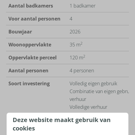
Aantal badkamers
1 badkamer
Voor aantal personen
4
Bouwjaar
2026
2
Woonoppervlakte
35 m
2
Oppervlakte perceel
120 m
Aantal personen
4 personen
Soort investering
Volledig eigen gebruik
Combinatie van eigen gebruik
verhuur
Volledige verhuur
Deze website maakt gebruik van
cookies