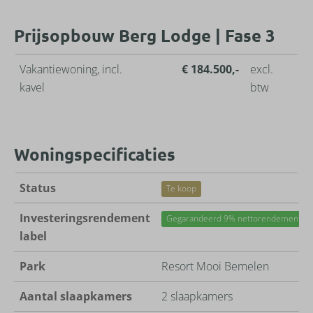
Prijsopbouw Berg Lodge | Fase 3
Vakantiewoning, incl.
€ 184.500,-
excl.
kavel
btw
Woningspecificaties
Status
Te koop
Investeringsrendement
Gegarandeerd 9% nettorendement (5 j
label
Park
Resort Mooi Bemelen
Aantal slaapkamers
2 slaapkamers