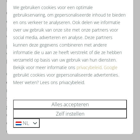
Over Resort Mooi Bemelen
We gebruiken cookies voor een optimale
Ontdek de prachtige ligging van Resort Mooi Bemelen,
gebruikservaring, om gepersonaliseerde inhoud te bieden
een
exclusief vakantiepark
gelegen in het charmante
en ons verkeer te analyseren. Ook delen we informatie
Bemelen, Zuid-Limburg. Met een unieke ligging nabij
over uw gebruik van onze site met onze partners voor
Valkenburg en Maastricht biedt dit luxe resort een
social media, adverteren en analyse. Deze partners
kunnen deze gegevens combineren met andere
perfecte uitvalsbasis om dit heuvellandschap te
informatie die u aan ze heeft verstrekt of die ze hebben
verkennen, met de grenzen van Duitsland en België
verzameld op basis van uw gebruik van hun diensten.
binnen handbereik.
Bekijk voor meer informatie ons
privacybeleid
.
Google
Op het resort zelf vindt u faciliteiten voor
plezier
en
gebruikt cookies voor gepersonaliseerde advertenties.
ontspanning
. Neem een verfrissende duik in ons
Meer weten? Lees ons privacybeleid.
nieuwe buitenzwembad, geniet van gezellige avonden
samen tijdens het barbecueën of gourmetten, en maak
Alles accepteren
gebruik van onze gastvrije service. De jongsten beleven
Zelf instellen
onvergetelijke momenten in onze buitenspeeltuin,
compleet met een bommelburcht, duikelrek, glijbaan,
NL
duoschommel en airtrampoline.