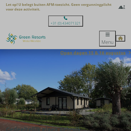
Let op! U belegt buiten AFM-toezicht. Geen vergunningplicht
voor deze activiteit.
+31 (0) 434071321
Menu
Open dagen 15 & 16 augustus
Gedeeltelijk eigen gebruik