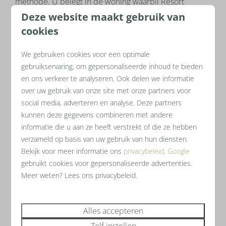
methode. U belegt in de woning waarbij Resort
WaterWeelde zorgt voor voldoende bezetting per jaar.
Deze website maakt gebruik van
We zorgen ervoor dat uw rendement gehaald gaat
cookies
worden. Dit kan tot
8 % vast rendement boven op
uw belegging
in 3 jaar.
We gebruiken cookies voor een optimale
gebruikservaring, om gepersonaliseerde inhoud te bieden
U kunt echter natuurlijk altijd bepalen wanneer u zelf
en ons verkeer te analyseren. Ook delen we informatie
uw huis wilt gebruiken. Dit kan ook voor langere
over uw gebruik van onze site met onze partners voor
periodes. Resort WaterWeelde zorgt ervoor dat de
social media, adverteren en analyse. Deze partners
verhuur buiten uw verblijf steeds doorgaat. U heeft er
kunnen deze gegevens combineren met andere
geen omkijken naar. U belegt in een waardevast
informatie die u aan ze heeft verstrekt of die ze hebben
vastgoed met natuur en steden om de hoek.
verzameld op basis van uw gebruik van hun diensten.
Bekijk voor meer informatie ons
privacybeleid
.
Google
Gedeelde financiering met onze vaste partner de
gebruikt cookies voor gepersonaliseerde advertenties.
Rabobank behoort tot de mogelijkheden. In een
Meer weten? Lees ons privacybeleid.
vrijblijvend gesprek met rondleiding leggen we graag
uit wat de voordelen zijn.
Alles accepteren
Zelf instellen