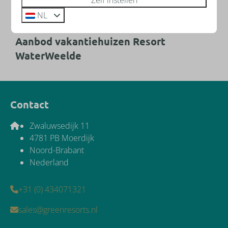
NL
Aanbod vakantiehuizen Resort
WaterWeelde
Contact
Zwaluwsedijk 11
4781 PB Moerdijk
Noord-Brabant
Nederland
+31 (0) 434071321
sales@greenresorts.nl